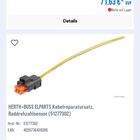
71,63 €*
UVP
Nicht auf Lager
Details
HERTH+BUSS ELPARTS Kabelreparatursatz,
Raddrehzahlsensor (51277302)
Hrst.-Nr.:
51277302
EAN:
4026736439385