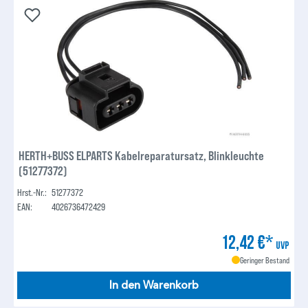
HERTH+BUSS ELPARTS Kabelreparatursatz, Blinkleuchte
(51277372)
Hrst.-Nr.:
51277372
EAN:
4026736472429
12,42 €*
UVP
Geringer Bestand
In den Warenkorb