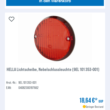
In den Warenkorb
HELLA Lichtscheibe, Nebelschlussleuchte (9EL 101 353-001)
Hrst.-Nr.:
9EL 101 353-001
EAN:
04082300197662
18,64 €*
UVP
Geringer Bestand