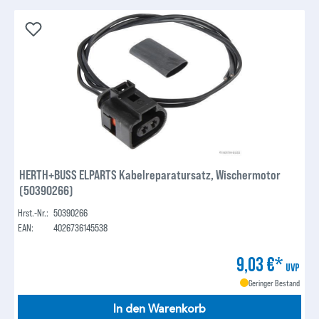
HERTH+BUSS ELPARTS Kabelreparatursatz, Wischermotor
(50390266)
Hrst.-Nr.:
50390266
EAN:
4026736145538
9,03 €*
UVP
Geringer Bestand
In den Warenkorb