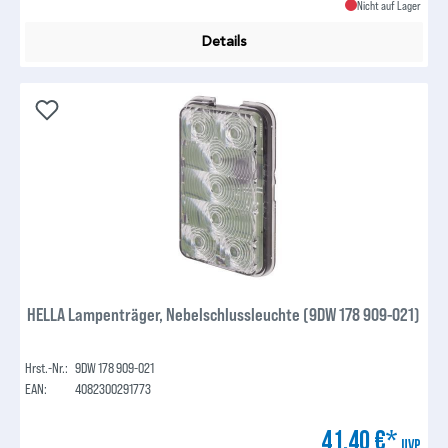
Nicht auf Lager
Details
HELLA Lampenträger, Nebelschlussleuchte (9DW 178 909-021)
Hrst.-Nr.:
9DW 178 909-021
EAN:
4082300291773
41,40 €*
UVP