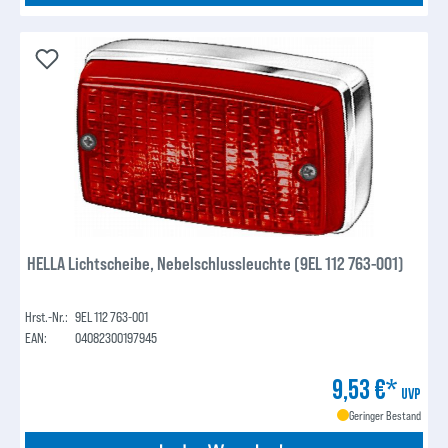
HELLA Lichtscheibe, Nebelschlussleuchte (9EL 112 763-001)
Hrst.-Nr.:
9EL 112 763-001
EAN:
04082300197945
9,53 €*
UVP
Geringer Bestand