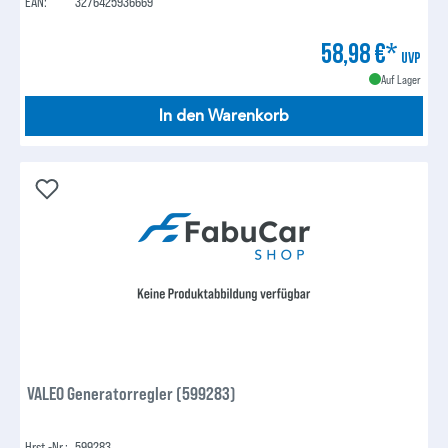
EAN:
3276425936669
58,98 €*
UVP
Auf Lager
In den Warenkorb
VALEO Generatorregler (599283)
Hrst.-Nr.:
599283