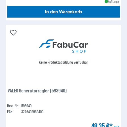
Auf Lager
In den Warenkorb
VALEO Generatorregler (593940)
Hrst.-Nr.:
593940
EAN:
3276425939400
48,35 €*