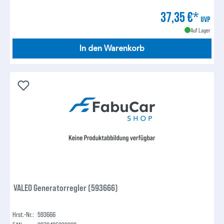
37,35 €*
UVP
Auf Lager
In den Warenkorb
VALEO Generatorregler (593666)
Hrst.-Nr.:
593666