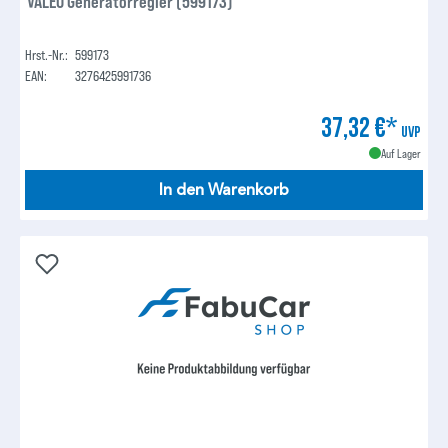
VALEO Generatorregler (599173)
Hrst.-Nr.:
599173
EAN:
3276425991736
37,32 €*
UVP
Auf Lager
In den Warenkorb