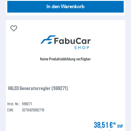
In den Warenkorb
VALEO Generatorregler (599271)
Hrst.-Nr.:
599271
EAN:
3276425992719
38,51 €*
UVP