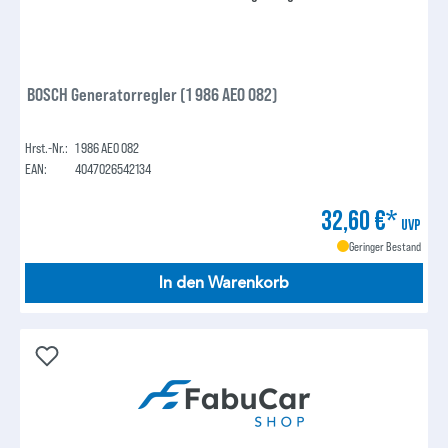
BOSCH Generatorregler (1 986 AE0 082)
Hrst.-Nr.:
1 986 AE0 082
EAN:
4047026542134
32,60 €*
UVP
Geringer Bestand
In den Warenkorb