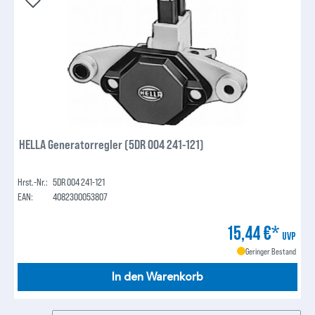
HELLA Generatorregler (5DR 004 241-121)
Hrst.-Nr.:
5DR 004 241-121
EAN:
4082300053807
15,44 €*
UVP
Geringer Bestand
In den Warenkorb