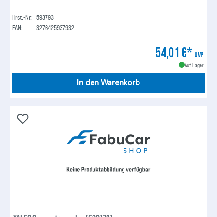
Hrst.-Nr.:
593793
EAN:
3276425937932
54,01 €*
UVP
Auf Lager
In den Warenkorb