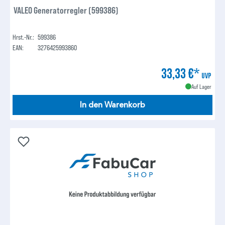
VALEO Generatorregler (599386)
Hrst.-Nr.:
599386
EAN:
3276425993860
33,33 €*
UVP
Auf Lager
In den Warenkorb