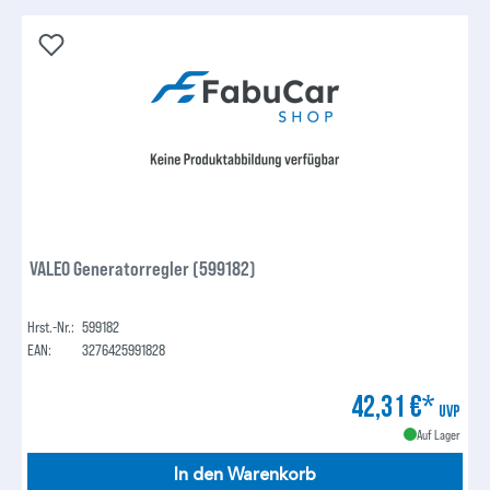
VALEO Generatorregler (599182)
Hrst.-Nr.:
599182
EAN:
3276425991828
42,31 €*
UVP
Auf Lager
In den Warenkorb