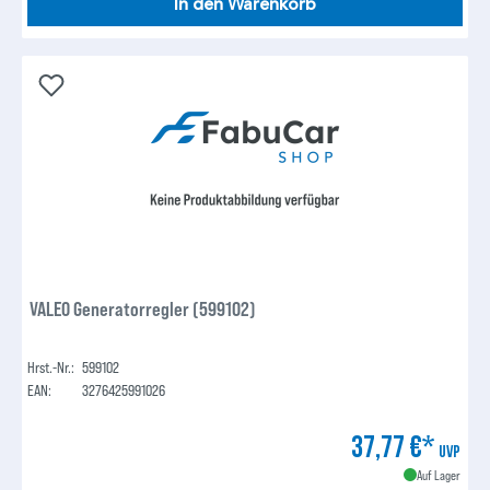
In den Warenkorb
VALEO Generatorregler (599102)
Hrst.-Nr.:
599102
EAN:
3276425991026
37,77 €*
UVP
Auf Lager