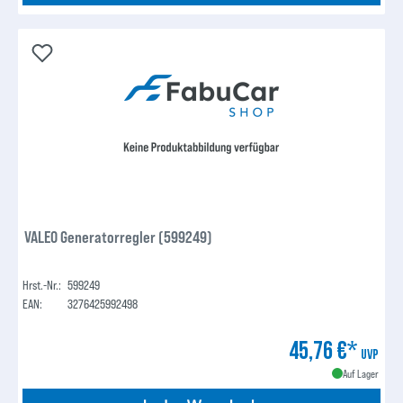
VALEO Generatorregler (599249)
Hrst.-Nr.:
599249
EAN:
3276425992498
45,76 €*
UVP
Auf Lager