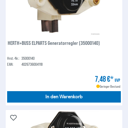
HERTH+BUSS ELPARTS Generatorregler (35000140)
Hrst.-Nr.:
35000140
EAN:
4026736004118
7,48 €*
UVP
Geringer Bestand
In den Warenkorb