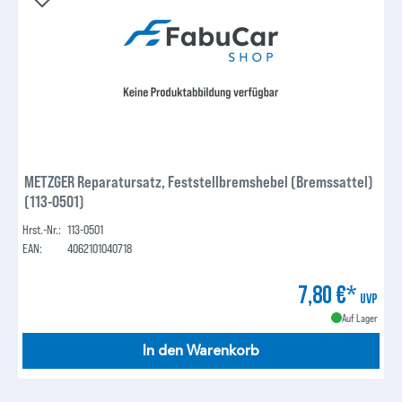
METZGER Reparatursatz, Feststellbremshebel (Bremssattel)
(113-0501)
Hrst.-Nr.:
113-0501
EAN:
4062101040718
7,80 €*
UVP
Auf Lager
In den Warenkorb