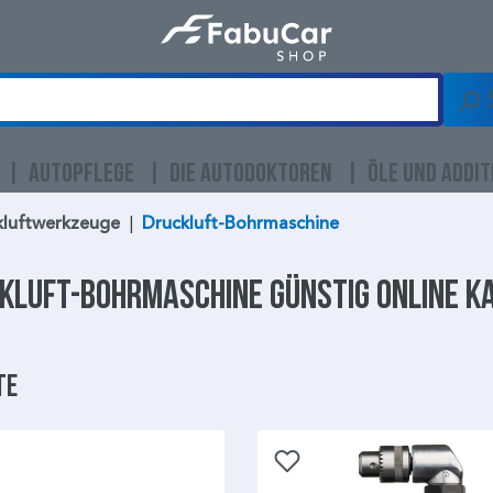
AUTOPFLEGE
DIE AUTODOKTOREN
ÖLE UND ADDIT
kluftwerkzeuge
|
Druckluft-Bohrmaschine
kluft-Bohrmaschine
günstig online k
te