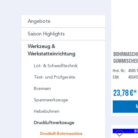
Angebote
Saison Highlights
Werkzeug &
BOHRMASCHI
Werkstatteinrichtung
GUMMISCHEIB
Löt- & Schweißtechnik
Hrst.-Nr.:
4585-
EAN:
40341
Test- und Prüfgeräte
Bremsen
23,78 €
Spannwerkzeuge
Hebebühnen
Druckluftwerkzeuge
Druckluft-Bohrmaschine