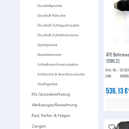
Druckluftpistole
Druckluft-Ratsche
Druckluft-Schlagschrauber
Druckluft-Schleifmaschine
Sprühpistole
ATE Bohrmas
Nadelentroster
1390.2)
Schleifmaschinenzubehör
Hrst.-Nr.:
03.931
Schläuche & Anschlussstücke
EAN:
40066
Strahlgeräte
536,13 
Kfz-Spezialwerkzeug
Werkzeugaufbewahrung
Rad, Reifen & Felgen
Zangen