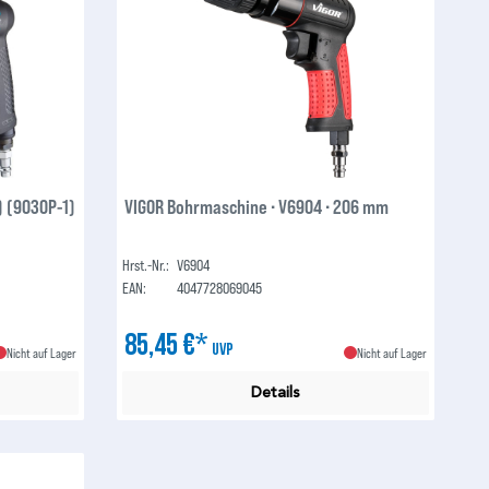
) (9030P-1)
VIGOR Bohrmaschine ∙ V6904 ∙ 206 mm
Hrst.-Nr.:
V6904
EAN:
4047728069045
85,45 €*
UVP
Nicht auf Lager
Nicht auf Lager
Details