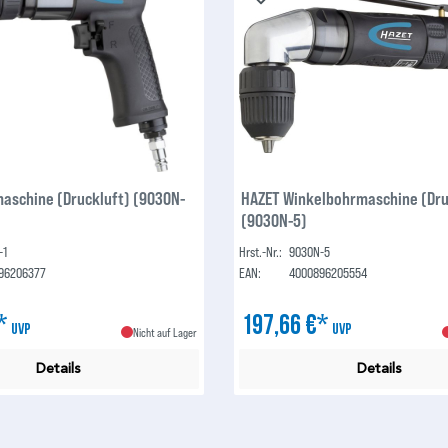
aschine (Druckluft) (9030N-
HAZET Winkelbohrmaschine (Dru
(9030N-5)
-1
Hrst.-Nr.:
9030N-5
96206377
EAN:
4000896205554
€*
197,66 €*
UVP
UVP
Nicht auf Lager
Details
Details