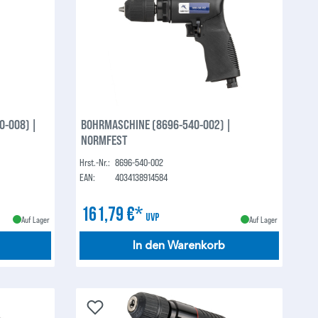
-008) |
BOHRMASCHINE (8696-540-002) |
NORMFEST
Hrst.-Nr.:
8696-540-002
EAN:
4034138914584
161,79 €*
UVP
Auf Lager
Auf Lager
In den Warenkorb