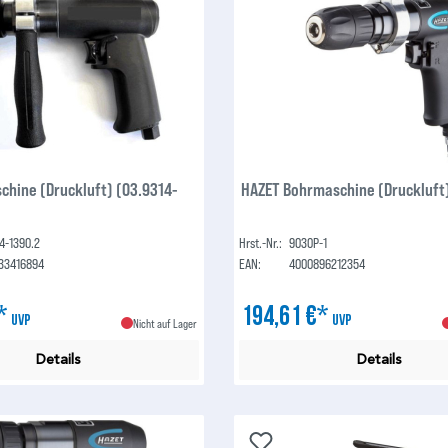
chine (Druckluft) (03.9314-
HAZET Bohrmaschine (Druckluft
4-1390.2
Hrst.-Nr.:
9030P-1
33416894
EAN:
4000896212354
€*
194,61 €*
UVP
UVP
Nicht auf Lager
Details
Details