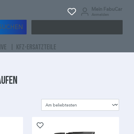
Mein FabuCar
Anmelden
SUCHEN
IVE
KFZ-ERSATZTEILE
aufen