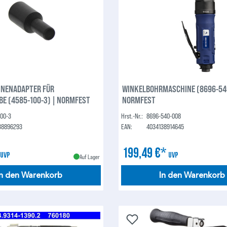
NENADAPTER FÜR
WINKELBOHRMASCHINE (8696-540
E (4585-100-3) | NORMFEST
NORMFEST
100-3
Hrst.-Nr.:
8696-540-008
38896293
EAN:
4034138914645
*
199,49 €*
UVP
UVP
Auf Lager
In den Warenkorb
In den Warenkorb