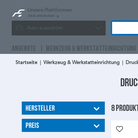
Unsere Plattformen
Jetzt entdecken
Auto auswählen
ANGEBOTE
WERKZEUG & WERKSTATTEINRICHTUNG
Startseite
|
Werkzeug & Werkstatteinrichtung
|
Druc
Druc
8 Produk
Hersteller
Preis