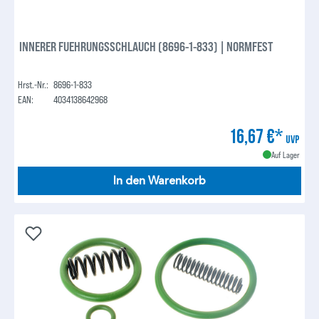
INNERER FUEHRUNGSSCHLAUCH (8696-1-833) | NORMFEST
Hrst.-Nr.:
8696-1-833
EAN:
4034138642968
16,67 €*
UVP
Auf Lager
In den Warenkorb