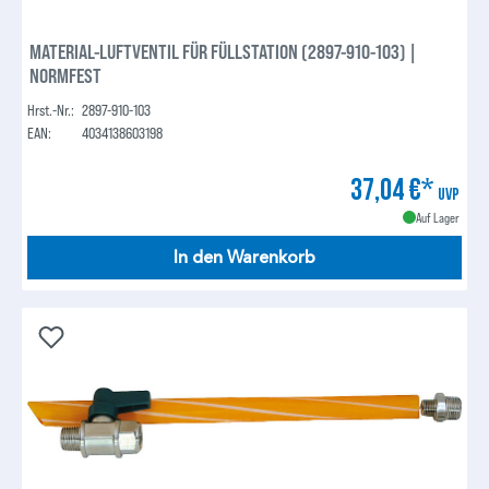
MATERIAL-LUFTVENTIL FÜR FÜLLSTATION (2897-910-103) |
NORMFEST
Hrst.-Nr.:
2897-910-103
EAN:
4034138603198
37,04 €*
UVP
Auf Lager
In den Warenkorb