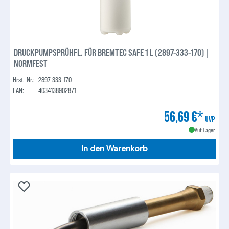
DRUCKPUMPSPRÜHFL. FÜR BREMTEC SAFE 1 L (2897-333-170) |
NORMFEST
Hrst.-Nr.:
2897-333-170
EAN:
4034138902871
56,69 €*
UVP
Auf Lager
In den Warenkorb