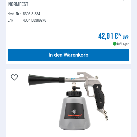
NORMFEST
Hrst.-Nr.:
8696-3-834
EAN:
4034138909276
42,91 €*
UVP
Auf Lager
In den Warenkorb