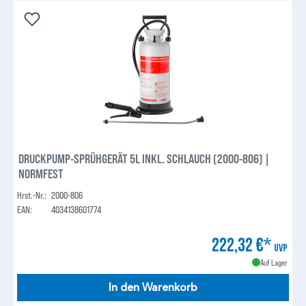
DRUCKPUMP-SPRÜHGERÄT 5L INKL. SCHLAUCH (2000-806) |
NORMFEST
Hrst.-Nr.:
2000-806
EAN:
4034138601774
222,32 €*
UVP
Auf Lager
In den Warenkorb