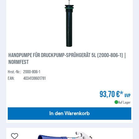
HANDPUMPE FÜR DRUCKPUMP-SPRÜHGERÄT 5L (2000-806-1) |
NORMFEST
Hrst.-Nr.:
2000-806-1
EAN:
4034138601781
93,70 €*
UVP
Auf Lager
In den Warenkorb