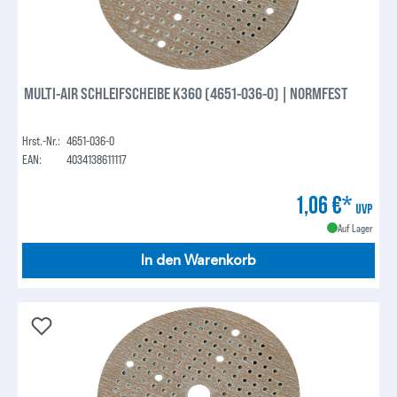
MULTI-AIR SCHLEIFSCHEIBE K360 (4651-036-0) | NORMFEST
Hrst.-Nr.:
4651-036-0
EAN:
4034138611117
1,06 €*
UVP
Auf Lager
In den Warenkorb