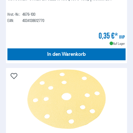
Hrst.-Nr.:
4676-100
EAN:
4034138612770
0,35 €*
UVP
Auf Lager
In den Warenkorb