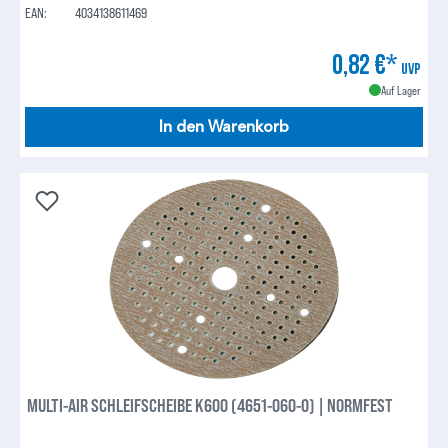
EAN:
4034138611469
0,82 €*
UVP
Auf Lager
In den Warenkorb
MULTI-AIR SCHLEIFSCHEIBE K600 (4651-060-0) | NORMFEST