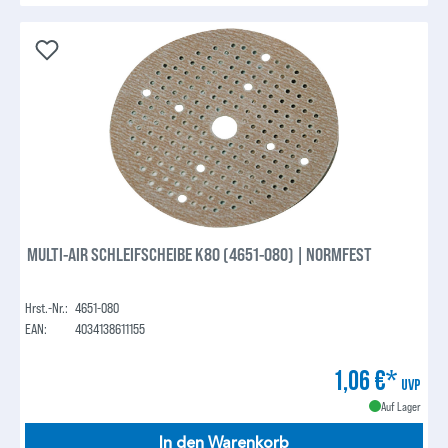
MULTI-AIR SCHLEIFSCHEIBE K80 (4651-080) | NORMFEST
Hrst.-Nr.:
4651-080
EAN:
4034138611155
1,06 €*
UVP
Auf Lager
In den Warenkorb