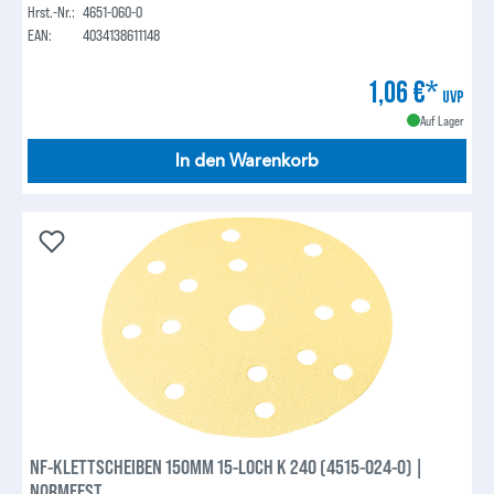
Hrst.-Nr.:
4651-060-0
EAN:
4034138611148
1,06 €*
UVP
Auf Lager
In den Warenkorb
NF-KLETTSCHEIBEN 150MM 15-LOCH K 240 (4515-024-0) |
NORMFEST