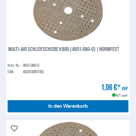
MULTI-AIR SCHLEIFSCHEIBE K800 (4651-080-0) | NORMFEST
Hrst.-Nr.:
4651-080-0
EAN:
4034138611162
1,06 €*
UVP
Auf Lager
In den Warenkorb