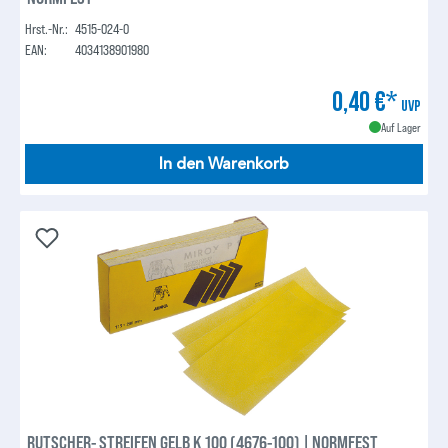
Hrst.-Nr.:
4515-024-0
EAN:
4034138901980
0,40 €*
UVP
Auf Lager
In den Warenkorb
RUTSCHER- STREIFEN GELB K 100 (4676-100) | NORMFEST