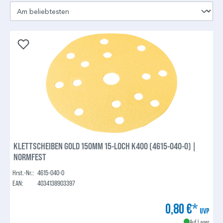
KLETTSCHEIBEN GOLD 150MM 15-LOCH K400 (4615-040-0) |
NORMFEST
Hrst.-Nr.:
4615-040-0
EAN:
4034138903397
0,80 €*
UVP
Auf Lager