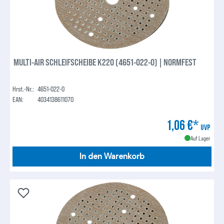
MULTI-AIR SCHLEIFSCHEIBE K220 (4651-022-0) | NORMFEST
Hrst.-Nr.:
4651-022-0
EAN:
4034138611070
1,06 €*
UVP
Auf Lager
In den Warenkorb