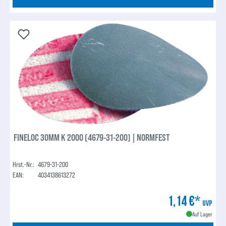
FINELOC 30MM K 2000 (4679-31-200) | NORMFEST
Hrst.-Nr.:
4679-31-200
EAN:
4034138613272
1,14 €*
UVP
Auf Lager