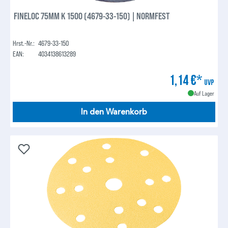
FINELOC 75MM K 1500 (4679-33-150) | NORMFEST
Hrst.-Nr.:
4679-33-150
EAN:
4034138613289
1,14 €*
UVP
Auf Lager
In den Warenkorb