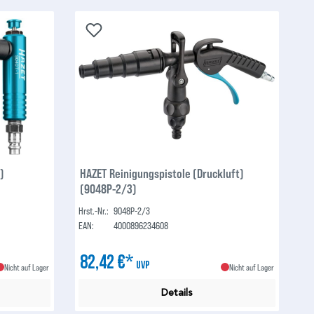
)
HAZET Reinigungspistole (Druckluft)
(9048P-2/3)
Hrst.-Nr.:
9048P-2/3
EAN:
4000896234608
82,42 €*
UVP
Nicht auf Lager
Nicht auf Lager
Details