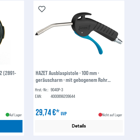
2 (2891-
HAZET Ausblaspistole ∙ 100 mm ∙
geräuscharm ∙ mit gebogenem Rohr
9040P-3
Hrst.-Nr.:
9040P-3
EAN:
4000896209644
29,74 €*
UVP
Auf Lager
Nicht auf Lager
Details