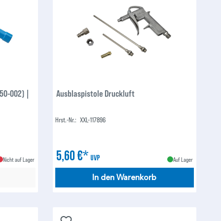
50-002) |
Ausblaspistole Druckluft
Hrst.-Nr.:
XXL-117896
5,60 €*
UVP
Nicht auf Lager
Auf Lager
In den Warenkorb