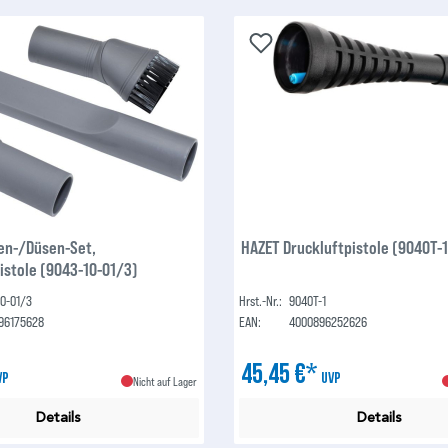
en-/Düsen-Set,
HAZET Druckluftpistole (9040T-1
istole (9043-10-01/3)
10-01/3
Hrst.-Nr.:
9040T-1
96175628
EAN:
4000896252626
45,45 €*
VP
UVP
Nicht auf Lager
Details
Details