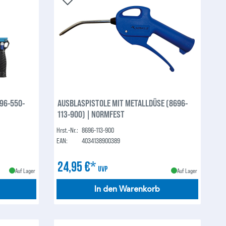
96-550-
AUSBLASPISTOLE MIT METALLDÜSE (8696-
113-900) | NORMFEST
Hrst.-Nr.:
8696-113-900
EAN:
4034138900389
24,95 €*
UVP
Auf Lager
Auf Lager
In den Warenkorb