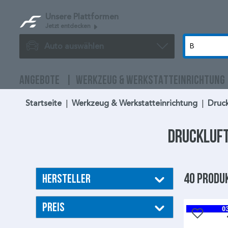
Unsere Plattformen
Jetzt entdecken
Auto auswählen
ANGEBOTE
WERKZEUG & WERKSTATTEINRICHTUNG
Startseite
|
Werkzeug & Werkstatteinrichtung
|
Druc
Druckluft
40 Produ
Hersteller
Preis