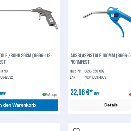
OLE /ROHR 29CM (8696-113-
AUSBLASPISTOLE 100MM (8696-5
EST
NORMFEST
13-90
Hrst.-Nr.:
8696-550-002
38642692
EAN:
4034138914683
*
22,06 €*
UVP
UVP
Auf Lager
In den Warenkorb
Details