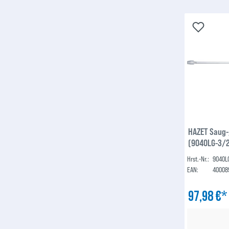
HAZET Saug-
(9040LG-3/
Hrst.-Nr.:
9040L
EAN:
40008
97,98 €