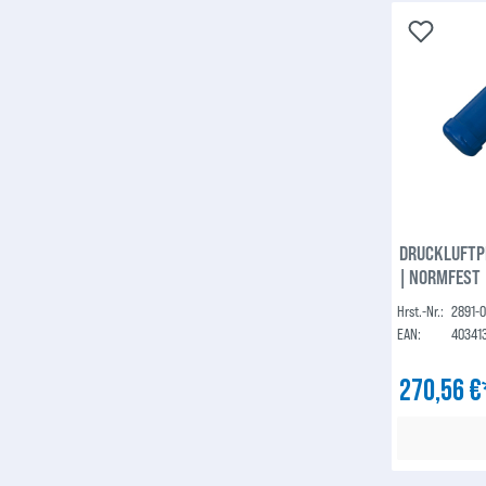
DRUCKLUFTPI
| NORMFEST
Hrst.-Nr.:
2891-
EAN:
40341
270,56 