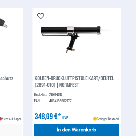
nschutz
KOLBEN-DRUCKLUFTPISTOLE KART/BEUTEL
(2891-010) | NORMFEST
Hrst.-Nr.:
2891-010
EAN:
4034138602177
348,69 €*
UVP
Nicht auf Lager
Geringer Bestand
In den Warenkorb