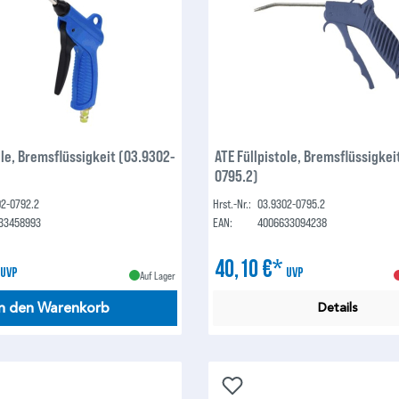
ole, Bremsflüssigkeit (03.9302-
ATE Füllpistole, Bremsflüssigkei
0795.2)
02-0792.2
Hrst.-Nr.:
03.9302-0795.2
33458993
EAN:
4006633094238
*
40,10 €*
UVP
UVP
Auf Lager
In den Warenkorb
Details