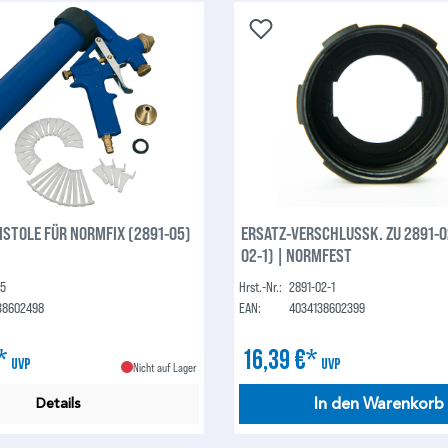
STOLE FÜR NORMFIX (2891-05)
ERSATZ-VERSCHLUSSK. ZU 2891-0
02-1) | NORMFEST
05
Hrst.-Nr.:
2891-02-1
38602498
EAN:
4034138602399
€*
16,39 €*
UVP
UVP
Nicht auf Lager
In den Warenkorb
Details