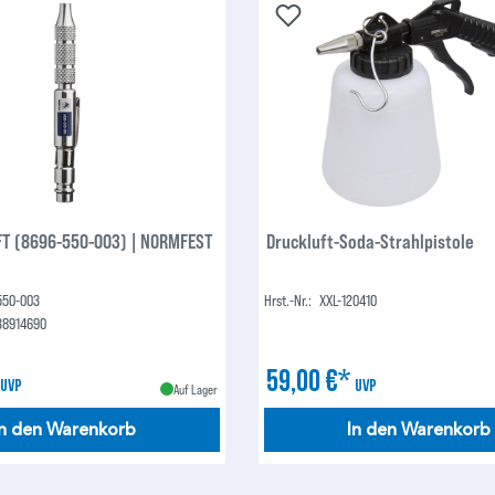
T (8696-550-003) | NORMFEST
Druckluft-Soda-Strahlpistole
550-003
Hrst.-Nr.:
XXL-120410
38914690
*
59,00 €*
UVP
UVP
Auf Lager
In den Warenkorb
In den Warenkorb