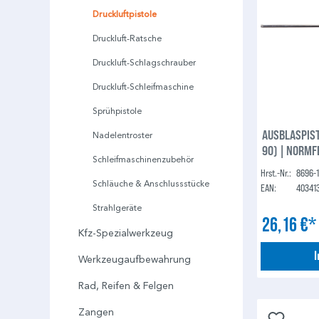
Druckluftpistole
Druckluft-Ratsche
Druckluft-Schlagschrauber
Druckluft-Schleifmaschine
Sprühpistole
AUSBLASPIST
Nadelentroster
90) | NORMF
Schleifmaschinenzubehör
Hrst.-Nr.:
8696-1
Schläuche & Anschlussstücke
EAN:
40341
Strahlgeräte
26,16 €
Kfz-Spezialwerkzeug
Werkzeugaufbewahrung
Rad, Reifen & Felgen
Zangen