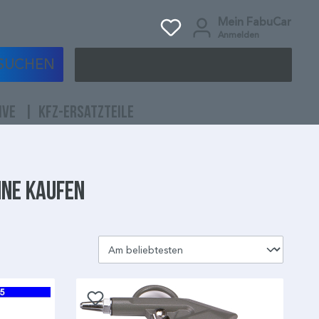
Mein FabuCar
Anmelden
SUCHEN
IVE
KFZ-ERSATZTEILE
ine kaufen