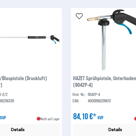
/Blaspistole (Druckluft)
HAZET Sprühpistole, Unterbode
2)
(9042P-4)
G-3/2
Hrst.-Nr.:
9042P-4
96206339
EAN:
4000896209613
*
84,10 €*
UVP
UVP
Nicht auf Lager
Details
Details