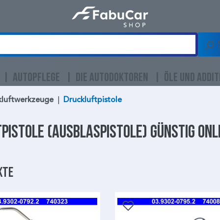
AUTOPFLEGE
DIE AUTODOKTOREN
ÖLE UND ADDIT
kluftwerkzeuge
|
Druckluftpistole
pistole
(Ausblaspistole) günstig onl
kte