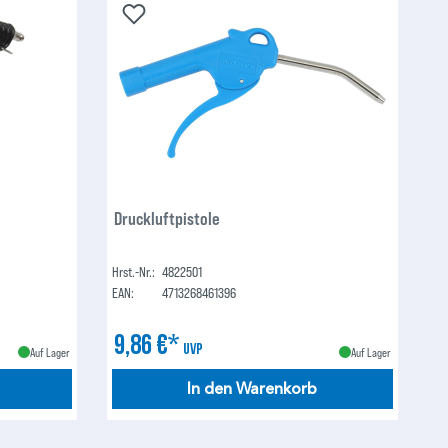
Druckluftpistole
Hrst.-Nr.:
4822501
EAN:
4713268461396
9,86 €*
UVP
Auf Lager
Auf Lager
In den Warenkorb