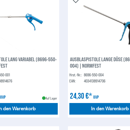
OLE LANG VARIABEL (8696-550-
AUSBLASPISTOLE LANGE DÜSE (86
FEST
004) | NORMFEST
550-001
Hrst.-Nr.:
8696-550-004
38914676
EAN:
4034138914706
*
24,30 €*
UVP
UVP
Auf Lager
In den Warenkorb
In den Warenkorb