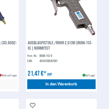
t (03.9302-
AUSBLASPISTOLE /ROHR 2.0 CM (8696-113-
9) | NORMFEST
Hrst.-Nr.:
8696-113-9
EAN:
4034138642661
21,47 €*
UVP
Nicht auf Lager
Auf Lager
In den Warenkorb