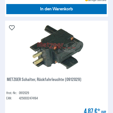
In den Warenkorb
METZGER Schalter, Rückfahrleuchte (0912029)
Hrst.-Nr.:
0912029
EAN:
4250032474164
4,87 €*
UVP