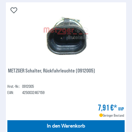
METZGER Schalter, Rückfahrleuchte (0912005)
Hrst.-Nr.:
0912005
EAN:
4250032467159
7,91 €*
UVP
Geringer Bestand
In den Warenkorb