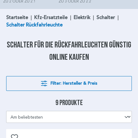
ZU 2 ODER ZU 2.1
ZU 3 ODER ZU 2.2
Startseite
|
Kfz-Ersatzteile
|
Elektrik
|
Schalter
|
Schalter Rückfahrleuchte
Schalter
für die
Rückfahrleuchten
günstig
online kaufen
Filter: Hersteller & Preis
9 Produkte