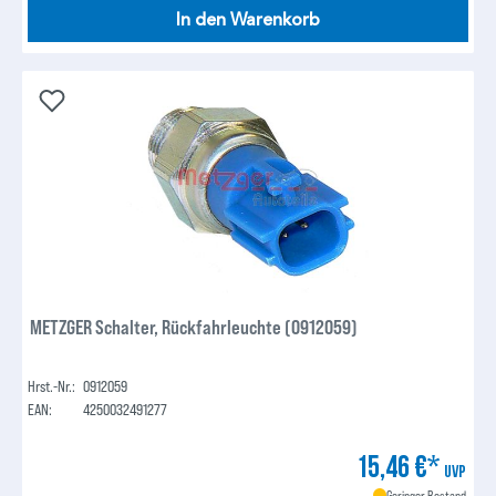
In den Warenkorb
METZGER Schalter, Rückfahrleuchte (0912059)
Hrst.-Nr.:
0912059
EAN:
4250032491277
15,46 €*
UVP
Geringer Bestand