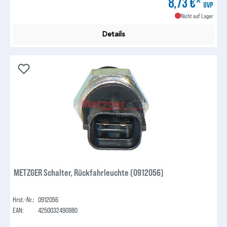
8,73 €*
UVP
Nicht auf Lager
Details
METZGER Schalter, Rückfahrleuchte (0912056)
Hrst.-Nr.:
0912056
EAN:
4250032490980