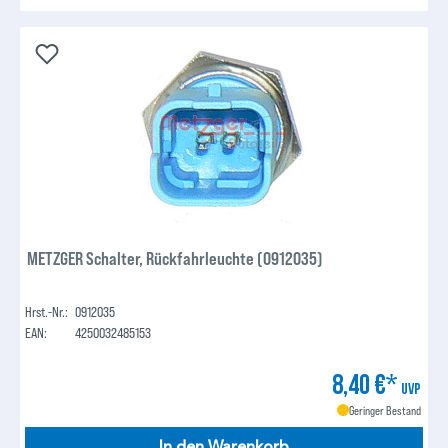
METZGER Schalter, Rückfahrleuchte (0912035)
Hrst.-Nr.:
0912035
EAN:
4250032485153
8,40 €*
UVP
Geringer Bestand
In den Warenkorb