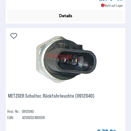
Nicht auf Lager
Details
METZGER Schalter, Rückfahrleuchte (0912040)
Hrst.-Nr.:
0912040
EAN:
4250032485559