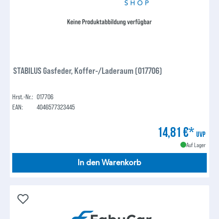
STABILUS Gasfeder, Koffer-/Laderaum (017706)
Hrst.-Nr.:
017706
EAN:
4046577323445
14,81 €*
UVP
Auf Lager
In den Warenkorb