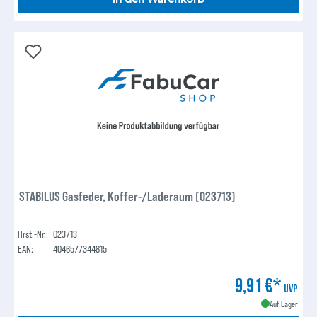
STABILUS Gasfeder, Koffer-/Laderaum (023713)
Hrst.-Nr.:
023713
EAN:
4046577344815
9,91 €*
UVP
Auf Lager