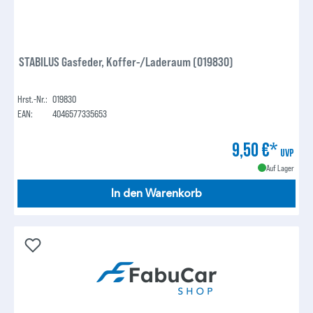
STABILUS Gasfeder, Koffer-/Laderaum (019830)
Hrst.-Nr.:
019830
EAN:
4046577335653
9,50 €*
UVP
Auf Lager
In den Warenkorb