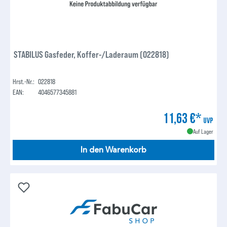
STABILUS Gasfeder, Koffer-/Laderaum (022818)
Hrst.-Nr.:
022818
EAN:
4046577345881
11,63 €*
UVP
Auf Lager
In den Warenkorb