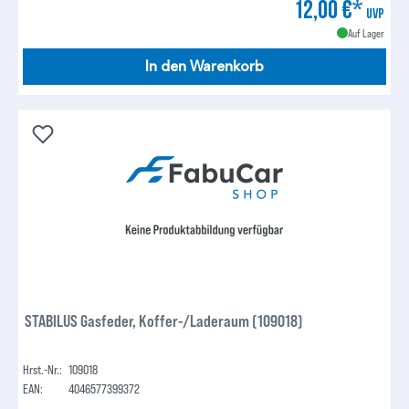
12,00 €*
UVP
Auf Lager
In den Warenkorb
STABILUS Gasfeder, Koffer-/Laderaum (109018)
Hrst.-Nr.:
109018
EAN:
4046577399372