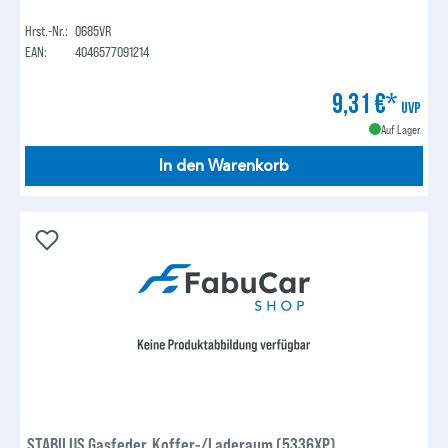
Hrst.-Nr.:
0685VR
EAN:
4046577091214
9,31 €*
UVP
Auf Lager
In den Warenkorb
STABILUS Gasfeder, Koffer-/Laderaum (5336XP)