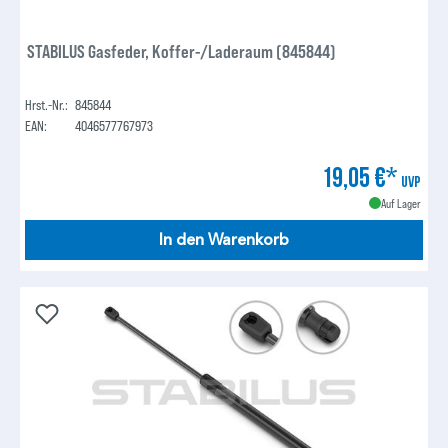
STABILUS Gasfeder, Koffer-/Laderaum (845844)
Hrst.-Nr.:
845844
EAN:
4046577767973
19,05 €*
UVP
Auf Lager
In den Warenkorb