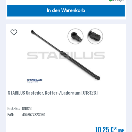
In den Warenkorb
STABILUS Gasfeder, Koffer-/Laderaum (018123)
Hrst.-Nr.:
018123
EAN:
4046577323070
10,25 €*
UVP