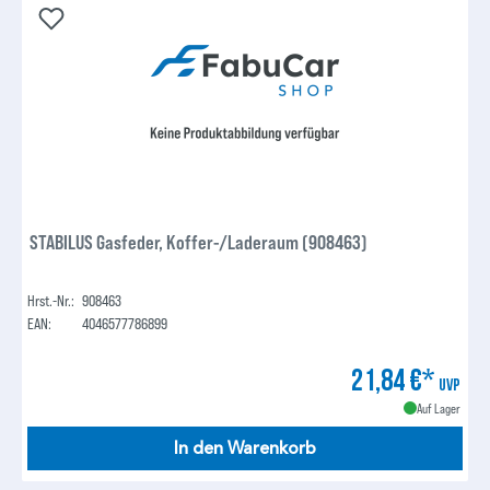
STABILUS Gasfeder, Koffer-/Laderaum (908463)
Hrst.-Nr.:
908463
EAN:
4046577786899
21,84 €*
UVP
Auf Lager
In den Warenkorb