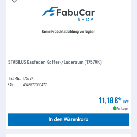
STABILUS Gasfeder, Koffer-/Laderaum (1757VK)
Hrst.-Nr.:
1757VK
EAN:
4046577090477
11,18 €*
UVP
Auf Lager
In den Warenkorb