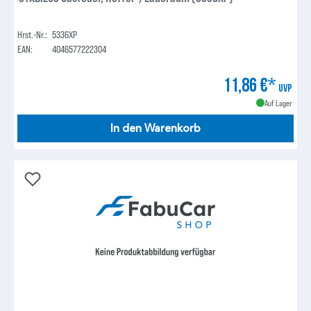
Hrst.-Nr.:
5336XP
EAN:
4046577222304
11,86 €*
UVP
Auf Lager
In den Warenkorb