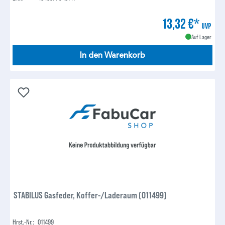
13,32 €*
UVP
Auf Lager
In den Warenkorb
STABILUS Gasfeder, Koffer-/Laderaum (011499)
Hrst.-Nr.:
011499