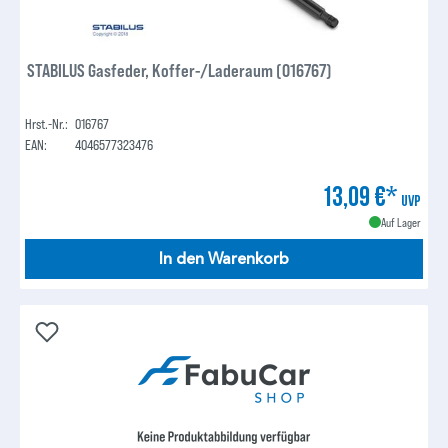
STABILUS Gasfeder, Koffer-/Laderaum (016767)
Hrst.-Nr.:
016767
EAN:
4046577323476
13,09 €*
UVP
Auf Lager
In den Warenkorb