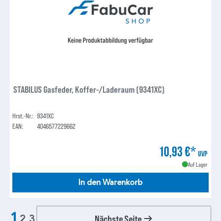
STABILUS Gasfeder, Koffer-/Laderaum (9341XC)
Hrst.-Nr.:
9341XC
EAN:
4046577229662
10,93 €*
UVP
Auf Lager
In den Warenkorb
1
Nächste Seite
2
3