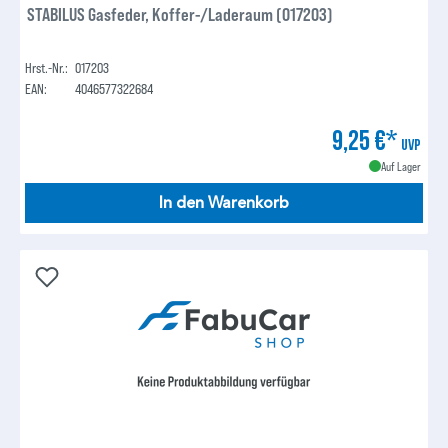
STABILUS Gasfeder, Koffer-/Laderaum (017203)
Hrst.-Nr.:
017203
EAN:
4046577322684
9,25 €*
UVP
Auf Lager
In den Warenkorb