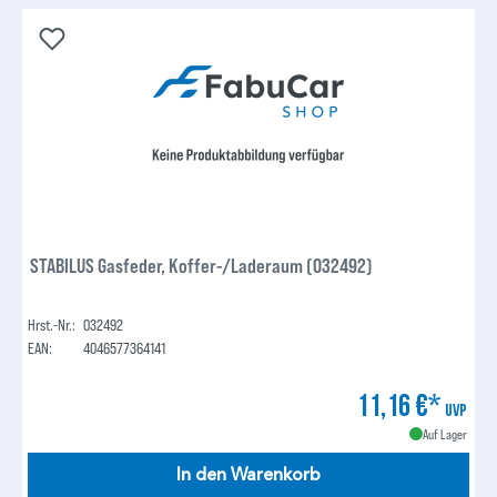
STABILUS Gasfeder, Koffer-/Laderaum (032492)
Hrst.-Nr.:
032492
EAN:
4046577364141
11,16 €*
UVP
Auf Lager
In den Warenkorb