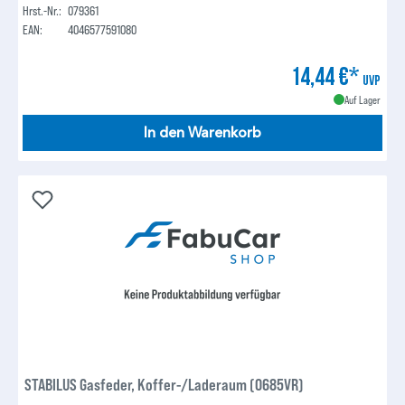
Hrst.-Nr.:
079361
EAN:
4046577591080
14,44 €*
UVP
Auf Lager
In den Warenkorb
STABILUS Gasfeder, Koffer-/Laderaum (0685VR)