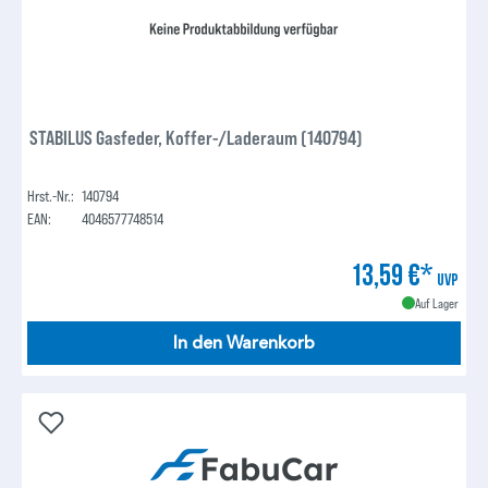
STABILUS Gasfeder, Koffer-/Laderaum (140794)
Hrst.-Nr.:
140794
EAN:
4046577748514
13,59 €*
UVP
Auf Lager
In den Warenkorb