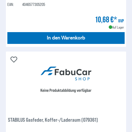
EAN:
4046577305205
10,68 €*
UVP
Auf Lager
In den Warenkorb
STABILUS Gasfeder, Koffer-/Laderaum (079361)