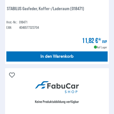
STABILUS Gasfeder, Koffer-/Laderaum (018471)
Hrst.-Nr.:
018471
EAN:
4046577323704
11,82 €*
UVP
Auf Lager
In den Warenkorb