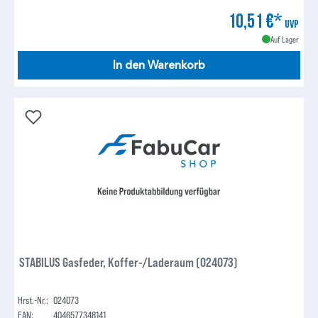
10,51 €*
UVP
Auf Lager
In den Warenkorb
STABILUS Gasfeder, Koffer-/Laderaum (024073)
Hrst.-Nr.:
024073
EAN:
4046577348141