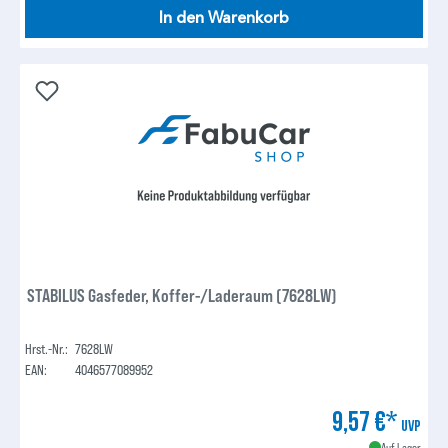
In den Warenkorb
STABILUS Gasfeder, Koffer-/Laderaum (7628LW)
Hrst.-Nr.:
7628LW
EAN:
4046577089952
9,57 €*
UVP
Auf Lager