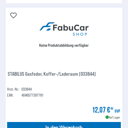
STABILUS Gasfeder, Koffer-/Laderaum (033844)
Hrst.-Nr.:
033844
EAN:
4046577397781
12,07 €*
UVP
Auf Lager
In den Warenkorb