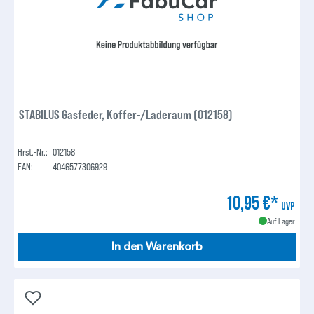
STABILUS Gasfeder, Koffer-/Laderaum (012158)
Hrst.-Nr.:
012158
EAN:
4046577306929
10,95 €*
UVP
Auf Lager
In den Warenkorb