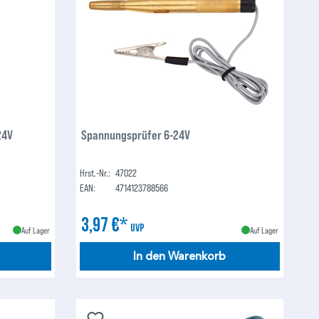
24V
Spannungsprüfer 6-24V
Hrst.-Nr.:
47022
EAN:
4714123788566
3,97 €*
UVP
Auf Lager
Auf Lager
In den Warenkorb