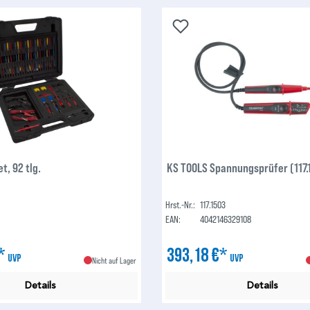
t, 92 tlg.
KS TOOLS Spannungsprüfer (117.
Hrst.-Nr.:
117.1503
EAN:
4042146329108
€*
393,18 €*
UVP
UVP
Nicht auf Lager
Details
Details