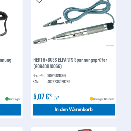
annung
HERTH+BUSS ELPARTS Spannungsprüfer
(90940010066)
Hrst.-Nr.:
90940010066
EAN:
4026736079239
5,07 €*
UVP
Auf Lager
Geringer Bestand
In den Warenkorb