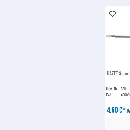
HAZET Spann
Hrst.-Nr.:
839-1
EAN:
40008
4,60 €*
U