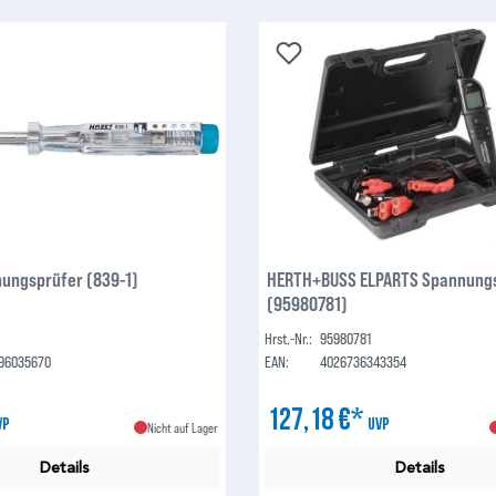
ungsprüfer (839-1)
HERTH+BUSS ELPARTS Spannung
(95980781)
Hrst.-Nr.:
95980781
96035670
EAN:
4026736343354
127,18 €*
VP
UVP
Nicht auf Lager
Details
Details