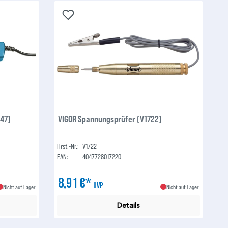
47)
VIGOR Spannungsprüfer (V1722)
Hrst.-Nr.:
V1722
EAN:
4047728017220
8,91 €*
UVP
Nicht auf Lager
Nicht auf Lager
Details