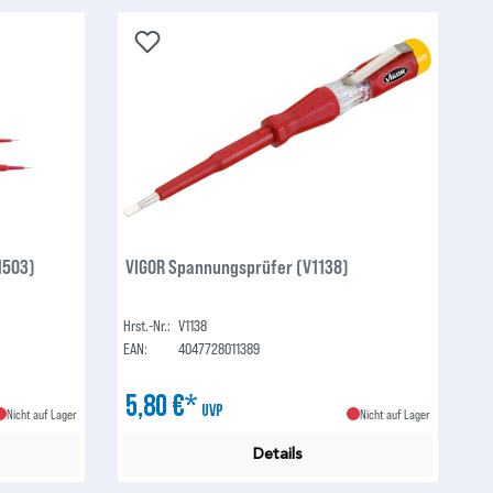
1503)
VIGOR Spannungsprüfer (V1138)
Hrst.-Nr.:
V1138
EAN:
4047728011389
5,80 €*
UVP
Nicht auf Lager
Nicht auf Lager
Details