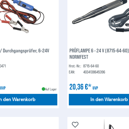
Spannungs- / Durchgangsprüfer, 6–24V
PRÜFLAMPE 6 - 24 V (8715-64-60)
NORMFEST
0471
Hrst.-Nr.:
8715-64-60
EAN:
4034138645396
*
20,36 €*
UVP
UVP
Auf Lager
In den Warenkorb
In den Warenkorb