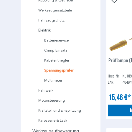
Kupplung & Getriebe
Werkzeugersatzteile
Fahrzeugschutz
Elektrik
Batterieservice
Crimp-Einsatz
Prüflampe (
Kabelentriegler
Spannungsprüfer
Hrst.-Nr.:
KL-019
Multimeter
EAN:
40464
Fahrwerk
15,46 €
Motorsteuerung
Kraftstoff und Einspritzung
Karosserie & Lack
Werkzeugaufbewahrung