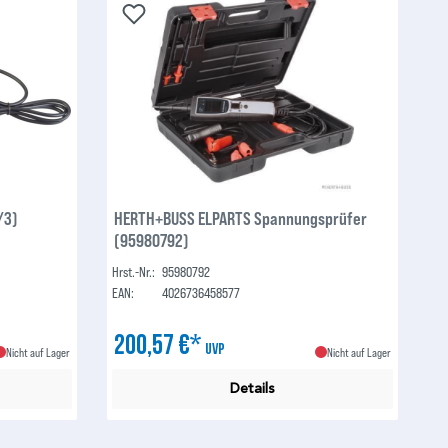
/3)
HERTH+BUSS ELPARTS Spannungsprüfer
(95980792)
Hrst.-Nr.:
95980792
EAN:
4026736458577
200,57 €*
UVP
Nicht auf Lager
Nicht auf Lager
Details