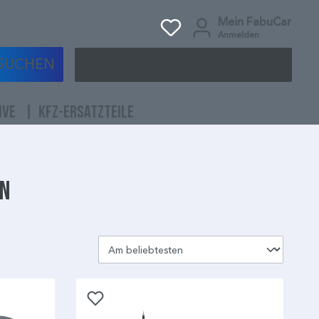
Mein FabuCar
Anmelden
SUCHEN
IVE
KFZ-ERSATZTEILE
en