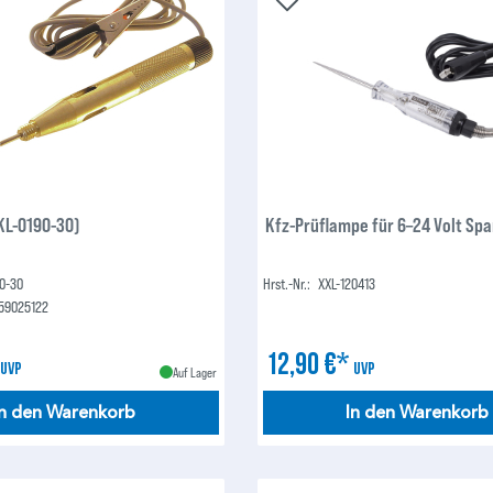
KL-0190-30)
Kfz-Prüflampe für 6–24 Volt Sp
0-30
Hrst.-Nr.:
XXL-120413
59025122
*
12,90 €*
UVP
UVP
Auf Lager
In den Warenkorb
In den Warenkorb