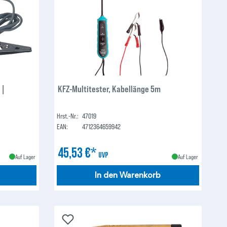
 |
KFZ-Multitester, Kabellänge 5m
Hrst.-Nr.:
47019
EAN:
4712364659942
45,53 €*
UVP
Auf Lager
Auf Lager
In den Warenkorb