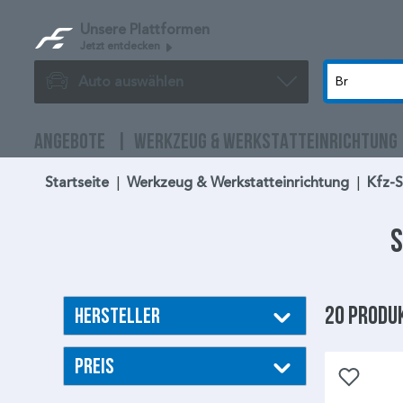
Unsere Plattformen
Jetzt entdecken
Auto auswählen
ANGEBOTE
WERKZEUG & WERKSTATTEINRICHTUNG
Startseite
|
Werkzeug & Werkstatteinrichtung
|
Kfz-
S
20 Produ
Hersteller
Preis