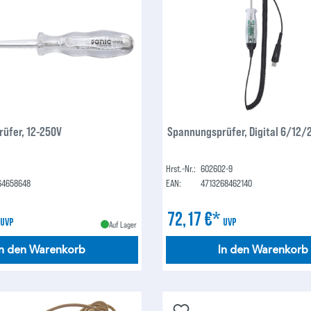
üfer, 12-250V
Spannungsprüfer, Digital 6/12/
Hrst.-Nr.:
602602-9
64658648
EAN:
4713268462140
*
72,17 €*
UVP
UVP
Auf Lager
In den Warenkorb
In den Warenkorb