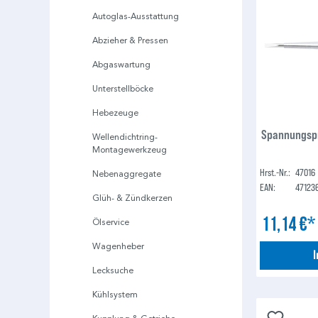
Autoglas-Ausstattung
Abzieher & Pressen
Abgaswartung
Unterstellböcke
Hebezeuge
Spannungspr
Wellendichtring-
Montagewerkzeug
Hrst.-Nr.:
47016
Nebenaggregate
EAN:
47123
Glüh- & Zündkerzen
11,14 €
Ölservice
Wagenheber
Lecksuche
Kühlsystem