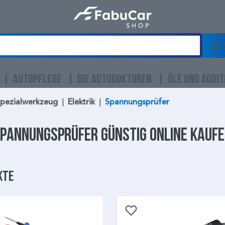
AUTOPFLEGE
DIE AUTODOKTOREN
ÖLE UND ADDIT
Spezialwerkzeug
|
Elektrik
|
Spannungsprüfer
pannungsprüfer
günstig online kauf
kte