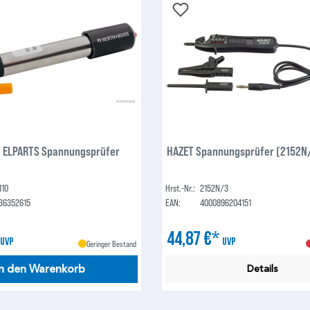
 ELPARTS Spannungsprüfer
HAZET Spannungsprüfer (2152N
110
Hrst.-Nr.:
2152N/3
36352615
EAN:
4000896204151
*
44,87 €*
UVP
UVP
Geringer Bestand
In den Warenkorb
Details