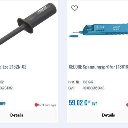
pitze 2152N-02
GEDORE Spannungsprüfer (18816
-02
Hrst.-Nr.:
1881647
96204182
EAN:
4010886859643
*
59,02 €*
UVP
UVP
Nicht auf Lager
Details
Details