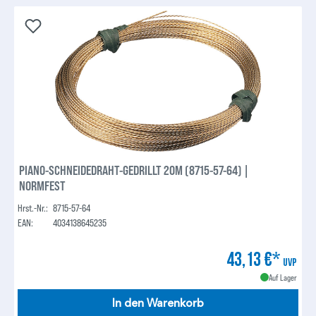
PIANO-SCHNEIDEDRAHT-GEDRILLT 20M (8715-57-64) |
NORMFEST
Hrst.-Nr.:
8715-57-64
EAN:
4034138645235
43,13 €*
UVP
Auf Lager
In den Warenkorb