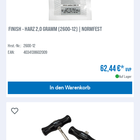
FINISH - HARZ 2,0 GRAMM (2600-12) | NORMFEST
Hrst.-Nr.:
2600-12
EAN:
4034138602009
62,44 €*
UVP
Auf Lager
In den Warenkorb