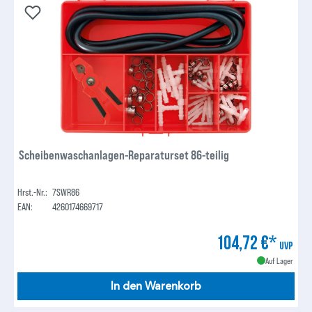
Scheibenwaschanlagen-Reparaturset 86-teilig
Hrst.-Nr.:
7SWR86
EAN:
4260174669717
104,72 €*
UVP
Auf Lager
In den Warenkorb